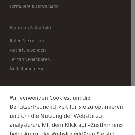
Formulare & Downloads
Beratung & Kontakt
Rufen Sie uns an
Nachricht senden
Termin vereinbaren
Notfallnummern
Partnerportale
Wir verwenden Cookies, um die
Immobilienportal newhome
Benutzerfreundlichkeit für Sie zu optimieren
Börsenportal Yourmoney
und um die Nutzung der Website zu
analysieren. Mit dem Klick auf «Zustimmen»
beim Aufruf der Website erklären Sie sich
Thurgauer Kantonalbank