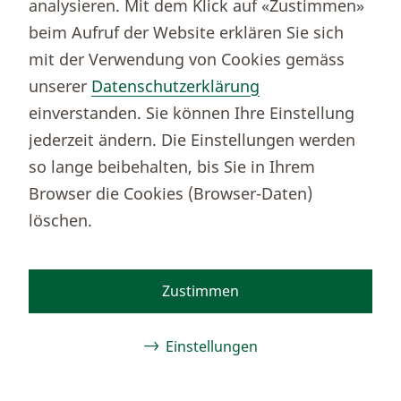
analysieren. Mit dem Klick auf «Zustimmen»
beim Aufruf der Website erklären Sie sich
Thurgauer Kantonalbank
mit der Verwendung von Cookies gemäss
Bankenclearingnr.
784
unserer
Datenschutzerklärung
BIC (SWIFT)
KBTGCH22
einverstanden. Sie können Ihre Einstellung
Weitere TKB Nummern
jederzeit ändern. Die Einstellungen werden
Rechtliche Hinweise
so lange beibehalten, bis Sie in Ihrem
Barrierefreiheit
Browser die Cookies (Browser-Daten)
Cookie-Einstellungen
löschen.
Zustimmen
Facebook
Instagram
TikTok
Youtube
Linkedin
Kununu
Einstellungen
© 2026 Thurgauer Kantonalbank