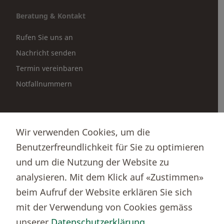
Beratung & Kontakt
Rufen Sie uns an
Nachricht senden
Termin vereinbaren
Notfallnummern
Partnerportale
Wir verwenden Cookies, um die
Immobilienportal newhome
Benutzerfreundlichkeit für Sie zu optimieren
Börsenportal Yourmoney
und um die Nutzung der Website zu
analysieren. Mit dem Klick auf «Zustimmen»
beim Aufruf der Website erklären Sie sich
Thurgauer Kantonalbank
mit der Verwendung von Cookies gemäss
Bankenclearingnr.
784
unserer
Datenschutzerklärung