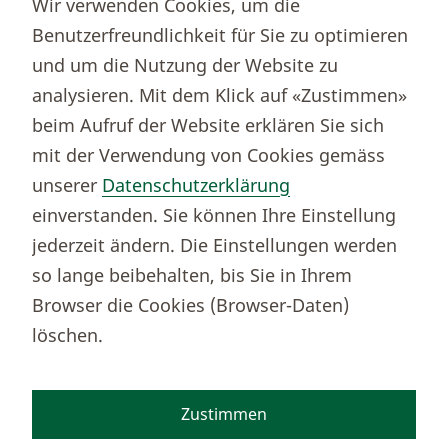
Wir verwenden Cookies, um die
Immobilienportal newhome
Benutzerfreundlichkeit für Sie zu optimieren
Börsenportal Yourmoney
und um die Nutzung der Website zu
analysieren. Mit dem Klick auf «Zustimmen»
beim Aufruf der Website erklären Sie sich
Thurgauer Kantonalbank
mit der Verwendung von Cookies gemäss
Bankenclearingnr.
784
unserer
Datenschutzerklärung
BIC (SWIFT)
KBTGCH22
einverstanden. Sie können Ihre Einstellung
Weitere TKB Nummern
jederzeit ändern. Die Einstellungen werden
Rechtliche Hinweise
so lange beibehalten, bis Sie in Ihrem
Barrierefreiheit
Browser die Cookies (Browser-Daten)
Cookie-Einstellungen
löschen.
Zustimmen
Facebook
Instagram
TikTok
Youtube
Linkedin
Kununu