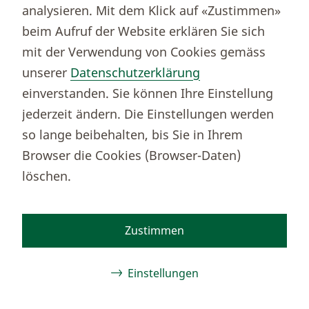
analysieren. Mit dem Klick auf «Zustimmen»
beim Aufruf der Website erklären Sie sich
Thurgauer Kantonalbank
mit der Verwendung von Cookies gemäss
Bankenclearingnr.
784
unserer
Datenschutzerklärung
BIC (SWIFT)
KBTGCH22
einverstanden. Sie können Ihre Einstellung
Weitere TKB Nummern
jederzeit ändern. Die Einstellungen werden
Rechtliche Hinweise
so lange beibehalten, bis Sie in Ihrem
Barrierefreiheit
Browser die Cookies (Browser-Daten)
Cookie-Einstellungen
löschen.
Zustimmen
Facebook
Instagram
TikTok
Youtube
Linkedin
Kununu
Einstellungen
© 2026 Thurgauer Kantonalbank