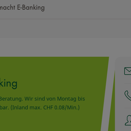
macht E-Banking
king
 Beratung. Wir sind von Montag bis
hbar. (Inland max. CHF 0.08/Min.)