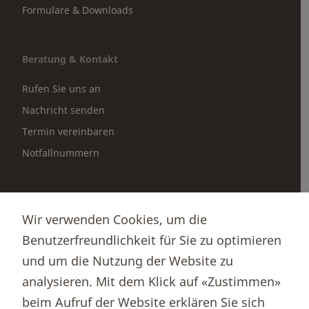
Formulare & Downloads
Beratung & Kontakt
Rufen Sie uns an
Nachricht senden
Termin vereinbaren
Notfallnummern
Partnerportale
Wir verwenden Cookies, um die
Immobilienportal newhome
Benutzerfreundlichkeit für Sie zu optimieren
Börsenportal Yourmoney
und um die Nutzung der Website zu
analysieren. Mit dem Klick auf «Zustimmen»
beim Aufruf der Website erklären Sie sich
Thurgauer Kantonalbank