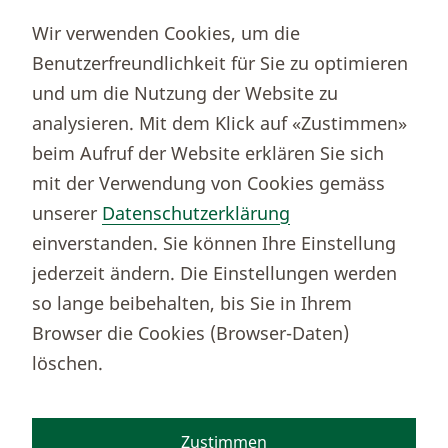
Partnerportale
Wir verwenden Cookies, um die
Immobilienportal newhome
Benutzerfreundlichkeit für Sie zu optimieren
Börsenportal Yourmoney
und um die Nutzung der Website zu
analysieren. Mit dem Klick auf «Zustimmen»
beim Aufruf der Website erklären Sie sich
Thurgauer Kantonalbank
mit der Verwendung von Cookies gemäss
Bankenclearingnr.
784
unserer
Datenschutzerklärung
BIC (SWIFT)
KBTGCH22
einverstanden. Sie können Ihre Einstellung
Weitere TKB Nummern
jederzeit ändern. Die Einstellungen werden
Rechtliche Hinweise
so lange beibehalten, bis Sie in Ihrem
Barrierefreiheit
Browser die Cookies (Browser-Daten)
Cookie-Einstellungen
löschen.
Zustimmen