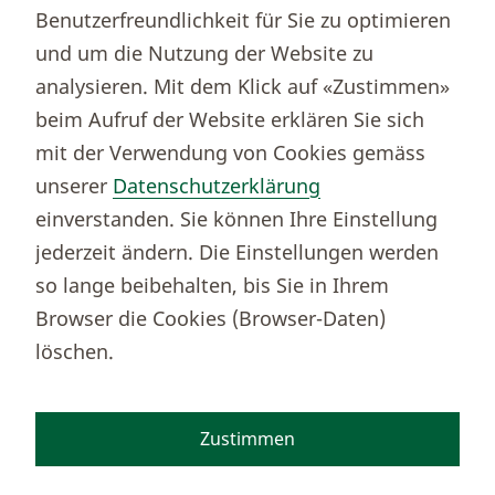
Immobilienportal newhome
Benutzerfreundlichkeit für Sie zu optimieren
Börsenportal Yourmoney
und um die Nutzung der Website zu
analysieren. Mit dem Klick auf «Zustimmen»
beim Aufruf der Website erklären Sie sich
Thurgauer Kantonalbank
mit der Verwendung von Cookies gemäss
Bankenclearingnr.
784
unserer
Datenschutzerklärung
BIC (SWIFT)
KBTGCH22
einverstanden. Sie können Ihre Einstellung
Weitere TKB Nummern
jederzeit ändern. Die Einstellungen werden
Rechtliche Hinweise
so lange beibehalten, bis Sie in Ihrem
Barrierefreiheit
Browser die Cookies (Browser-Daten)
Cookie-Einstellungen
löschen.
Zustimmen
Facebook
Instagram
TikTok
Youtube
Linkedin
Kununu