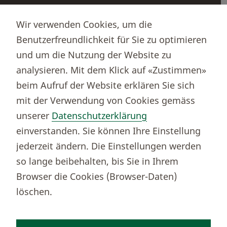
Partnerportale
Wir verwenden Cookies, um die
Immobilienportal newhome
Benutzerfreundlichkeit für Sie zu optimieren
Börsenportal Yourmoney
und um die Nutzung der Website zu
analysieren. Mit dem Klick auf «Zustimmen»
beim Aufruf der Website erklären Sie sich
Thurgauer Kantonalbank
mit der Verwendung von Cookies gemäss
Bankenclearingnr.
784
unserer
Datenschutzerklärung
BIC (SWIFT)
KBTGCH22
einverstanden. Sie können Ihre Einstellung
Weitere TKB Nummern
jederzeit ändern. Die Einstellungen werden
Rechtliche Hinweise
so lange beibehalten, bis Sie in Ihrem
Barrierefreiheit
Browser die Cookies (Browser-Daten)
Cookie-Einstellungen
löschen.