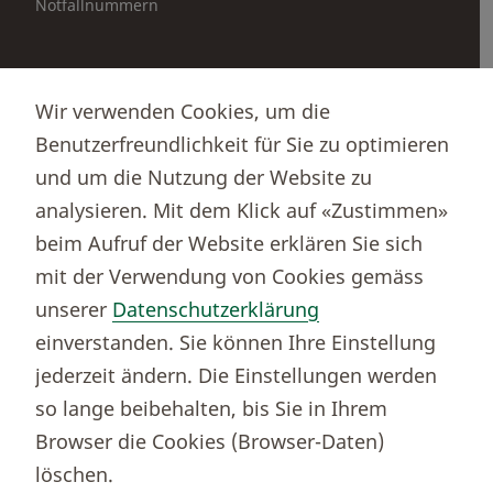
Notfallnummern
Partnerportale
Wir verwenden Cookies, um die
Immobilienportal newhome
Benutzerfreundlichkeit für Sie zu optimieren
Börsenportal Yourmoney
und um die Nutzung der Website zu
analysieren. Mit dem Klick auf «Zustimmen»
beim Aufruf der Website erklären Sie sich
Thurgauer Kantonalbank
mit der Verwendung von Cookies gemäss
Bankenclearingnr.
784
unserer
Datenschutzerklärung
BIC (SWIFT)
KBTGCH22
einverstanden. Sie können Ihre Einstellung
Weitere TKB Nummern
jederzeit ändern. Die Einstellungen werden
Rechtliche Hinweise
so lange beibehalten, bis Sie in Ihrem
Barrierefreiheit
Browser die Cookies (Browser-Daten)
Cookie-Einstellungen
löschen.