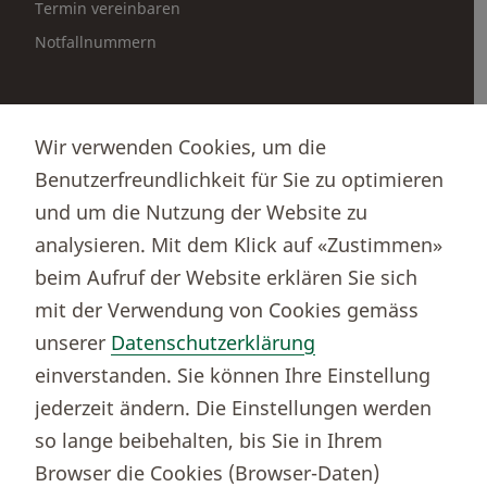
Termin vereinbaren
Notfallnummern
Partnerportale
Wir verwenden Cookies, um die
Immobilienportal newhome
Benutzerfreundlichkeit für Sie zu optimieren
Börsenportal Yourmoney
und um die Nutzung der Website zu
analysieren. Mit dem Klick auf «Zustimmen»
beim Aufruf der Website erklären Sie sich
Thurgauer Kantonalbank
mit der Verwendung von Cookies gemäss
Bankenclearingnr.
784
unserer
Datenschutzerklärung
BIC (SWIFT)
KBTGCH22
einverstanden. Sie können Ihre Einstellung
Weitere TKB Nummern
jederzeit ändern. Die Einstellungen werden
Rechtliche Hinweise
so lange beibehalten, bis Sie in Ihrem
Barrierefreiheit
Browser die Cookies (Browser-Daten)