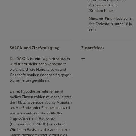
Vertragspartners
(Kreditnehmer)
Mind. ein Kind muss bei Eintr
des Todesfalls unter 18 Jahr
sein
SARON und Zinsfestlegung
Zusatzfelder
Der SARON ist ein Tageszinssatz. Er
wird für Ausleihungen verwendet,
welche sich die Nationalbank und
Geschäftsbanken gegenseitig gegen
Sicherheiten gewähren.
Damit Hypothekarnehmer nicht
täglich Zinsen zahlen müssen, bietet
die TKB Zinsperioden von 3 Monaten
an. Am Ende jeder Zinsperiode wird
aus allen aufgezinsten SARON-
Tagessätzen der Basissatz
(Compounded SARON) errechnet.
Wird zum Basissatz die vereinbarte
Marge dazugerechnet, ergibt dies