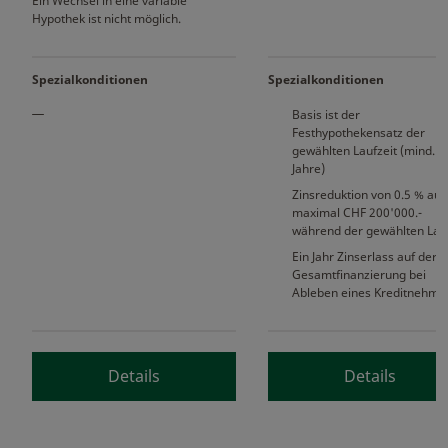
Ein Wechsel in eine variable
Hypothek ist nicht möglich.
Spezialkonditionen
Spezialkonditionen
Basis ist der
Festhypothekensatz der
gewählten Laufzeit (mind. 5
Jahre)
Zinsreduktion von 0.5 % auf
maximal CHF 200'000.-
während der gewählten Lauf
Ein Jahr Zinserlass auf der
Gesamtfinanzierung bei
Ableben eines Kreditnehme
Details
Details