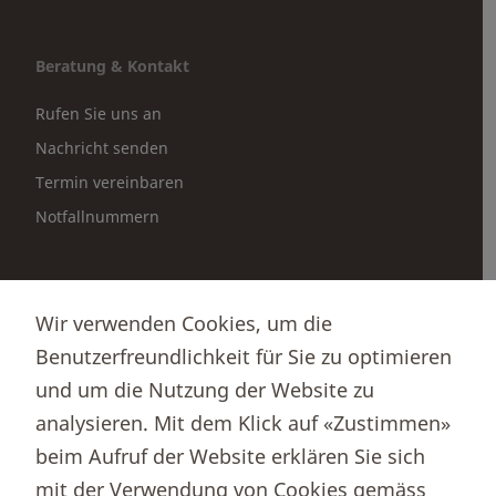
Beratung & Kontakt
Rufen Sie uns an
Nachricht senden
Termin vereinbaren
Notfallnummern
Partnerportale
Wir verwenden Cookies, um die
Immobilienportal newhome
Benutzerfreundlichkeit für Sie zu optimieren
Börsenportal Yourmoney
und um die Nutzung der Website zu
analysieren. Mit dem Klick auf «Zustimmen»
beim Aufruf der Website erklären Sie sich
Thurgauer Kantonalbank
mit der Verwendung von Cookies gemäss