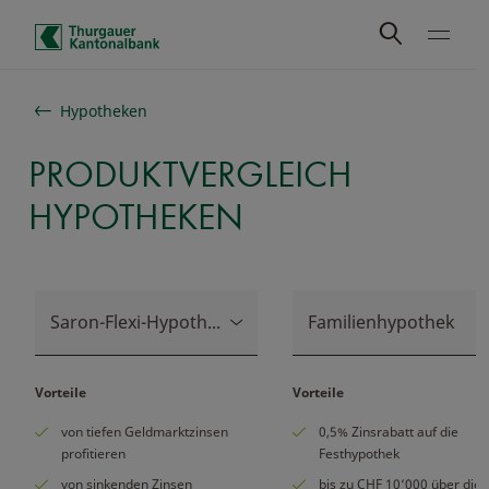
Schnelle Navigation
Hypotheken
PRODUKTVERGLEICH
HYPOTHEKEN
Saron-Flexi-Hypothek Private
Familienhypothek
Vorteile
Vorteile
von tiefen Geldmarktzinsen
0,5% Zinsrabatt auf die
profitieren
Festhypothek
von sinkenden Zinsen
bis zu CHF 10‘000 über die