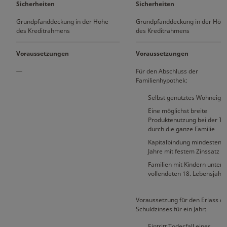
Sicherheiten
Sicherheiten
Grundpfanddeckung in der Höhe
Grundpfanddeckung in der Höh
des Kreditrahmens
des Kreditrahmens
Voraussetzungen
Voraussetzungen
Für den Abschluss der
Familienhypothek:
Selbst genutztes Wohneige
Eine möglichst breite
Produktenutzung bei der TK
durch die ganze Familie
Kapitalbindung mindestens 
Jahre mit festem Zinssatz
Familien mit Kindern unter
vollendeten 18. Lebensjahr
Voraussetzung für den Erlass d
Schuldzinses für ein Jahr:
Eintritt Todesfall eines