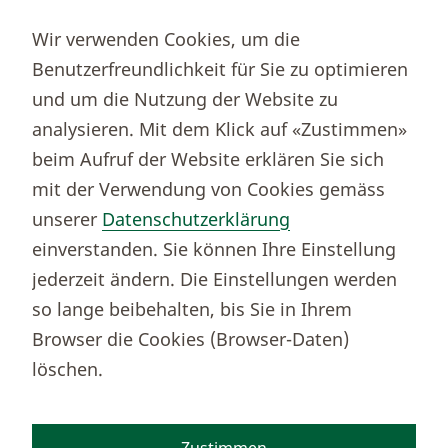
Partnerportale
Wir verwenden Cookies, um die
Immobilienportal newhome
Benutzerfreundlichkeit für Sie zu optimieren
Börsenportal Yourmoney
und um die Nutzung der Website zu
analysieren. Mit dem Klick auf «Zustimmen»
beim Aufruf der Website erklären Sie sich
Thurgauer Kantonalbank
mit der Verwendung von Cookies gemäss
Bankenclearingnr.
784
unserer
Datenschutzerklärung
BIC (SWIFT)
KBTGCH22
einverstanden. Sie können Ihre Einstellung
Weitere TKB Nummern
jederzeit ändern. Die Einstellungen werden
Rechtliche Hinweise
so lange beibehalten, bis Sie in Ihrem
Barrierefreiheit
Browser die Cookies (Browser-Daten)
Cookie-Einstellungen
löschen.