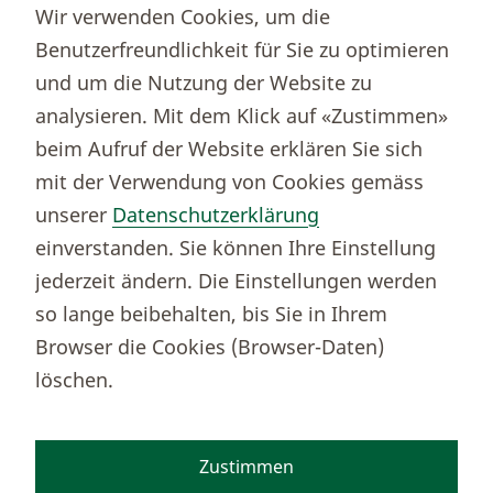
Wir verwenden Cookies, um die
Immobilienportal newhome
Benutzerfreundlichkeit für Sie zu optimieren
Börsenportal Yourmoney
und um die Nutzung der Website zu
analysieren. Mit dem Klick auf «Zustimmen»
beim Aufruf der Website erklären Sie sich
Thurgauer Kantonalbank
mit der Verwendung von Cookies gemäss
Bankenclearingnr.
784
unserer
Datenschutzerklärung
BIC (SWIFT)
KBTGCH22
einverstanden. Sie können Ihre Einstellung
Weitere TKB Nummern
jederzeit ändern. Die Einstellungen werden
Rechtliche Hinweise
so lange beibehalten, bis Sie in Ihrem
Barrierefreiheit
Browser die Cookies (Browser-Daten)
Cookie-Einstellungen
löschen.
Zustimmen
Facebook
Instagram
TikTok
Youtube
Linkedin
Kununu