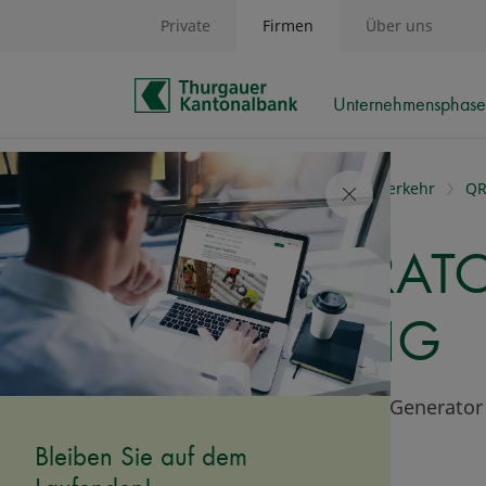
Private
Firmen
Über uns
Unternehmensphas
Schnelle Navigation
Firmen
Produkte
Zahlungsverkehr
QR
QR-GENERATOR
RECHNUNG
Generieren Sie mit dem QR-Generator 
Bleiben Sie auf dem