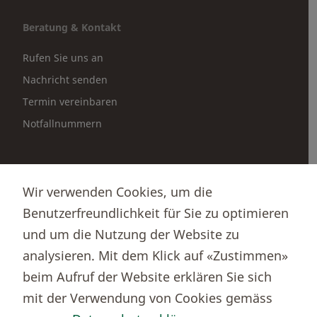
Beratung & Kontakt
Rufen Sie uns an
Nachricht senden
Termin vereinbaren
Notfallnummern
Partnerportale
Wir verwenden Cookies, um die
Immobilienportal newhome
Benutzerfreundlichkeit für Sie zu optimieren
Börsenportal Yourmoney
und um die Nutzung der Website zu
analysieren. Mit dem Klick auf «Zustimmen»
beim Aufruf der Website erklären Sie sich
Thurgauer Kantonalbank
mit der Verwendung von Cookies gemäss
Bankenclearingnr.
784