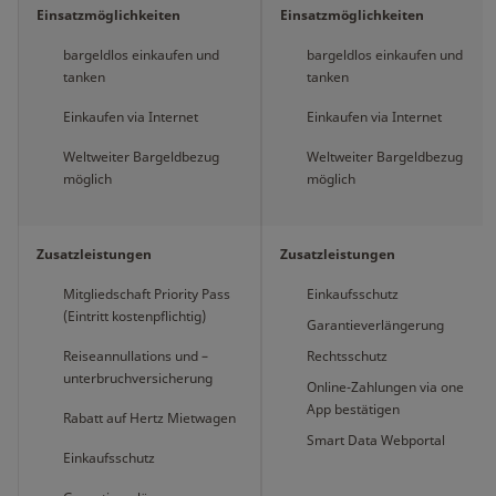
Einsatzmöglichkeiten
Einsatzmöglichkeiten
bargeldlos einkaufen und
bargeldlos einkaufen und
tanken
tanken
Einkaufen via Internet
Einkaufen via Internet
Weltweiter Bargeldbezug
Weltweiter Bargeldbezug
möglich
möglich
Zusatzleistungen
Zusatzleistungen
Mitgliedschaft Priority Pass
Einkaufsschutz
(Eintritt kostenpflichtig)
Garantieverlängerung
Reiseannullations und –
Rechtsschutz
unterbruchversicherung
Online-Zahlungen via one
App bestätigen
Rabatt auf Hertz Mietwagen
Smart Data Webportal
Einkaufsschutz