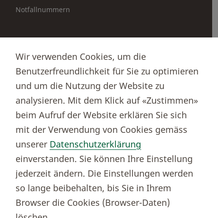
Notfallnummern
Partnerportale
Wir verwenden Cookies, um die
Immobilienportal newhome
Benutzerfreundlichkeit für Sie zu optimieren
Börsenportal Yourmoney
und um die Nutzung der Website zu
analysieren. Mit dem Klick auf «Zustimmen»
beim Aufruf der Website erklären Sie sich
Thurgauer Kantonalbank
mit der Verwendung von Cookies gemäss
Bankenclearingnr.
784
unserer
Datenschutzerklärung
BIC (SWIFT)
KBTGCH22
einverstanden. Sie können Ihre Einstellung
Weitere TKB Nummern
jederzeit ändern. Die Einstellungen werden
Rechtliche Hinweise
so lange beibehalten, bis Sie in Ihrem
Barrierefreiheit
Browser die Cookies (Browser-Daten)
Cookie-Einstellungen
löschen.