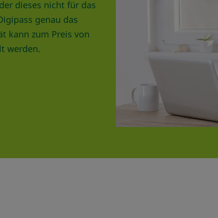
er dieses nicht für das
Digipass genau das
rät kann zum Preis von
lt werden.