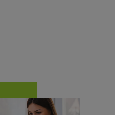
nking-App)
n