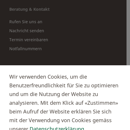
Beratung & Kontakt
Rufen Sie uns an
Nachricht senden
Termin vereinbaren
Notfallnummern
Partnerportale
Wir verwenden Cookies, um die
Immobilienportal newhome
Benutzerfreundlichkeit für Sie zu optimieren
Börsenportal Yourmoney
und um die Nutzung der Website zu
analysieren. Mit dem Klick auf «Zustimmen»
beim Aufruf der Website erklären Sie sich
Thurgauer Kantonalbank
mit der Verwendung von Cookies gemäss
Bankenclearingnr.
784
unserer
Datenschutzerklärung