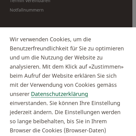
Termin vereinbaren
Notfallnummern
Partnerportale
Wir verwenden Cookies, um die
Immobilienportal newhome
Benutzerfreundlichkeit für Sie zu optimieren
Börsenportal Yourmoney
und um die Nutzung der Website zu
analysieren. Mit dem Klick auf «Zustimmen»
beim Aufruf der Website erklären Sie sich
Thurgauer Kantonalbank
mit der Verwendung von Cookies gemäss
Bankenclearingnr.
784
unserer
Datenschutzerklärung
BIC (SWIFT)
KBTGCH22
einverstanden. Sie können Ihre Einstellung
Weitere TKB Nummern
jederzeit ändern. Die Einstellungen werden
Rechtliche Hinweise
so lange beibehalten, bis Sie in Ihrem
Barrierefreiheit
Browser die Cookies (Browser-Daten)