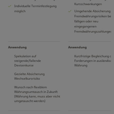
Kursschwankungen
Individuelle Terminfestlegung
möglich
Umgehende Absicherung v
Fremdwährungsrisiken bei
fälligen oder neu
eingegangenen
Fremdwährungszahlungen
Anwendung
Anwendung
Spekulation auf
Kurzfristige Begleichung de
steigende/fallende
Forderungen in ausländisch
Devisenkurse
Währung
Gezielte Absicherung
Wechselkursrisiko
Wunsch nach flexiblem
Währungsumtausch in Zukunft
(Währung kann, muss aber nicht
umgetauscht werden)