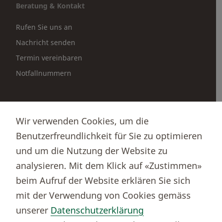
Beratung & Kontakt
Rufen Sie uns an
Nachricht senden
Termin vereinbaren
Notfallnummern
Partnerportale
Wir verwenden Cookies, um die
Immobilienportal newhome
Benutzerfreundlichkeit für Sie zu optimieren
Börsenportal Yourmoney
und um die Nutzung der Website zu
analysieren. Mit dem Klick auf «Zustimmen»
beim Aufruf der Website erklären Sie sich
Thurgauer Kantonalbank
mit der Verwendung von Cookies gemäss
Bankenclearingnr.
784
unserer
Datenschutzerklärung
BIC (SWIFT)
KBTGCH22