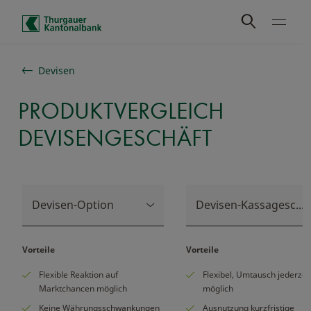
Schnelle Navigation
Devisen
PRODUKTVERGLEICH
DEVISENGESCHÄFT
Devisen-Option
Devisen-Kassageschäft
Vorteile
Vorteile
Flexible Reaktion auf
Flexibel, Umtausch jederzei
Marktchancen möglich
möglich
Keine Währungsschwankungen
Ausnutzung kurzfristige