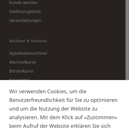
Kunde werden
Stellenangebote
Veranstaltungen
Rechner & Services
Hypothekenrechner
Wechselkurse
Börsenkurse
Newsletter
Medienmitteilungen
Wir verwenden Cookies, um die
Formulare & Downloads
Benutzerfreundlichkeit für Sie zu optimieren
und um die Nutzung der Website zu
analysieren. Mit dem Klick auf «Zustimmen»
Beratung & Kontakt
beim Aufruf der Website erklären Sie sich