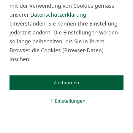
Rufen Sie uns an
mit der Verwendung von Cookies gemäss
Nachricht senden
unserer
Datenschutzerklärung
Termin vereinbaren
einverstanden. Sie können Ihre Einstellung
Notfallnummern
jederzeit ändern. Die Einstellungen werden
so lange beibehalten, bis Sie in Ihrem
Browser die Cookies (Browser-Daten)
Partnerportale
löschen.
Immobilienportal newhome
Börsenportal Yourmoney
Zustimmen
Thurgauer Kantonalbank
Einstellungen
Bankenclearingnr.
784
BIC (SWIFT)
KBTGCH22
Weitere TKB Nummern
Notwendige Cookies