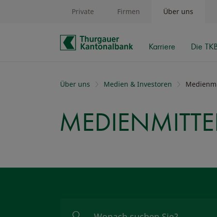
Private
Firmen
Über uns
Karriere
Die TK
Schnelle Navigation
Über uns
Medien & Investoren
Medienmi
MEDIENMITT