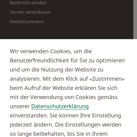
Nachricht senden
Termin vereinbaren
Notfallnummern
Partnerportale
Wir verwenden Cookies, um die
Immobilienportal newhome
Benutzerfreundlichkeit für Sie zu optimieren
Börsenportal Yourmoney
und um die Nutzung der Website zu
analysieren. Mit dem Klick auf «Zustimmen»
beim Aufruf der Website erklären Sie sich
Thurgauer Kantonalbank
mit der Verwendung von Cookies gemäss
Bankenclearingnr.
784
unserer
Datenschutzerklärung
BIC (SWIFT)
KBTGCH22
einverstanden. Sie können Ihre Einstellung
Weitere TKB Nummern
jederzeit ändern. Die Einstellungen werden
Rechtliche Hinweise
so lange beibehalten, bis Sie in Ihrem