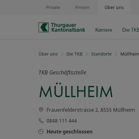
Private
Firmen
Über uns
Karriere
Die TK
Schnelle Navigation
Über uns
Die TKB
Standorte
Müllhei
TKB Geschäftsstelle
MÜLLHEIM
Frauenfelderstrasse 2, 8555 Müllheim
0848 111 444
Heute geschlossen