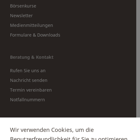
Börsenkurse
Newsletter
Medienmitteilungen
Formulare & Downloads
Beratung & Kontakt
Rufen Sie uns an
Nachricht senden
Termin vereinbaren
Notfallnummern
Partnerportale
Wir verwenden Cookies, um die
Immobilienportal newhome
Benutzerfreundlichkeit für Sie zu optimieren