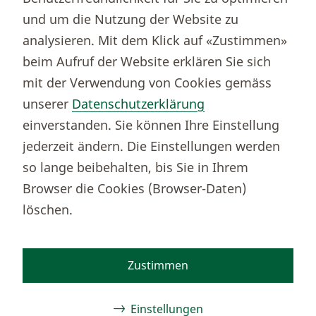
Börsenportal Yourmoney
und um die Nutzung der Website zu
analysieren. Mit dem Klick auf «Zustimmen»
beim Aufruf der Website erklären Sie sich
Thurgauer Kantonalbank
mit der Verwendung von Cookies gemäss
Bankenclearingnr.
784
unserer
Datenschutzerklärung
BIC (SWIFT)
KBTGCH22
einverstanden. Sie können Ihre Einstellung
Weitere TKB Nummern
jederzeit ändern. Die Einstellungen werden
Rechtliche Hinweise
so lange beibehalten, bis Sie in Ihrem
Barrierefreiheit
Browser die Cookies (Browser-Daten)
Cookie-Einstellungen
löschen.
Zustimmen
Facebook
Instagram
TikTok
Youtube
Linkedin
Kununu
Einstellungen
© 2026 Thurgauer Kantonalbank