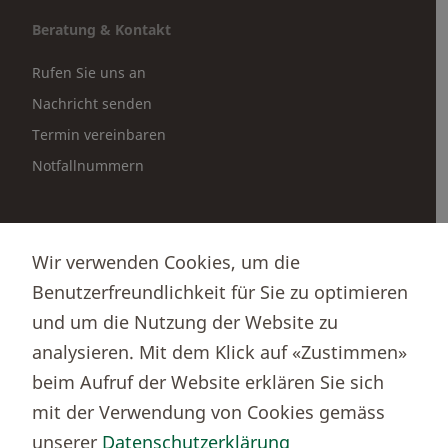
Beratung & Kontakt
Rufen Sie uns an
Nachricht senden
Termin vereinbaren
Notfallnummern
Partnerportale
Wir verwenden Cookies, um die
Immobilienportal newhome
Benutzerfreundlichkeit für Sie zu optimieren
Börsenportal Yourmoney
und um die Nutzung der Website zu
analysieren. Mit dem Klick auf «Zustimmen»
beim Aufruf der Website erklären Sie sich
Thurgauer Kantonalbank
mit der Verwendung von Cookies gemäss
Bankenclearingnr.
784
unserer
Datenschutzerklärung
BIC (SWIFT)
KBTGCH22