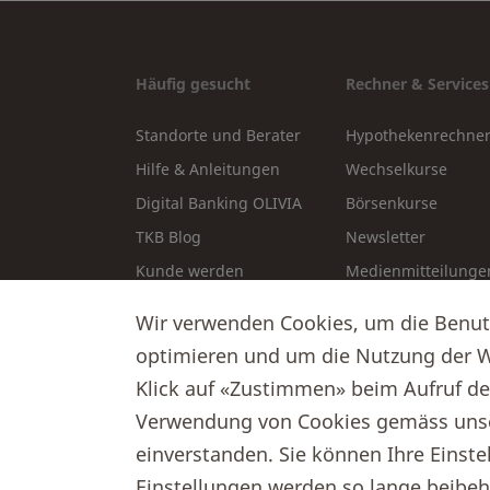
Häufig gesucht
Rechner & Services
Standorte und Berater
Hypothekenrechne
Hilfe & Anleitungen
Wechselkurse
Digital Banking OLIVIA
Börsenkurse
TKB Blog
Newsletter
Kunde werden
Medienmitteilunge
Stellenangebote
Formulare & Downl
Wir verwenden Cookies, um die Benutze
Veranstaltungen
optimieren und um die Nutzung der W
Klick auf «Zustimmen» beim Aufruf der
Verwendung von Cookies gemäss uns
einverstanden. Sie können Ihre Einstel
Einstellungen werden so lange beibeha
© 2026 Thurgauer Kantonalbank