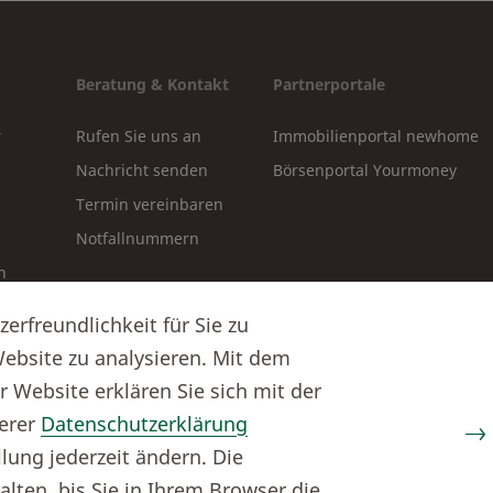
Beratung & Kontakt
Partnerportale
r
Rufen Sie uns an
Immobilienportal newhome
Nachricht senden
Börsenportal Yourmoney
Termin vereinbaren
Notfallnummern
n
oads
rfreundlichkeit für Sie zu
ebsite zu analysieren. Mit dem
 Website erklären Sie sich mit der
erer
Datenschutzerklärung
lung jederzeit ändern. Die
lten, bis Sie in Ihrem Browser die