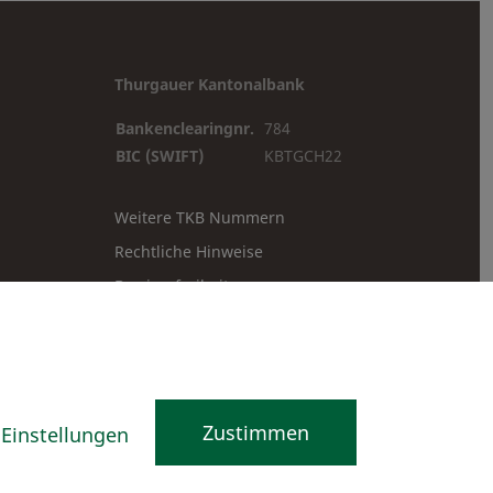
Thurgauer Kantonalbank
Bankenclearingnr.
784
BIC (SWIFT)
KBTGCH22
Weitere TKB Nummern
Rechtliche Hinweise
Barrierefreiheit
Cookie-Einstellungen
Zustimmen
Einstellungen