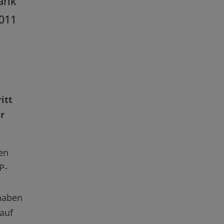
ank
011
)
itt
r
en
P-
haben
auf