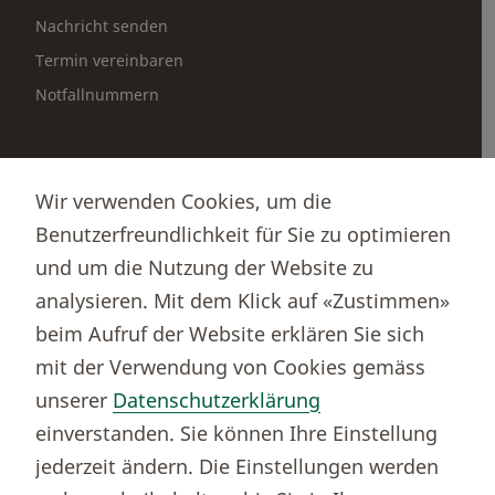
Nachricht senden
Termin vereinbaren
Notfallnummern
Partnerportale
Wir verwenden Cookies, um die
Immobilienportal newhome
Benutzerfreundlichkeit für Sie zu optimieren
Börsenportal Yourmoney
und um die Nutzung der Website zu
analysieren. Mit dem Klick auf «Zustimmen»
beim Aufruf der Website erklären Sie sich
Thurgauer Kantonalbank
mit der Verwendung von Cookies gemäss
Bankenclearingnr.
784
unserer
Datenschutzerklärung
BIC (SWIFT)
KBTGCH22
einverstanden. Sie können Ihre Einstellung
Weitere TKB Nummern
jederzeit ändern. Die Einstellungen werden
Rechtliche Hinweise