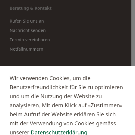
Beratung & Kontakt
Rufen Sie uns an
Nachricht senden
Termin vereinbaren
Notfallnummern
Partnerportale
Wir verwenden Cookies, um die
Immobilienportal newhome
Benutzerfreundlichkeit für Sie zu optimieren
Börsenportal Yourmoney
und um die Nutzung der Website zu
analysieren. Mit dem Klick auf «Zustimmen»
beim Aufruf der Website erklären Sie sich
Thurgauer Kantonalbank
mit der Verwendung von Cookies gemäss
Bankenclearingnr.
784
unserer
Datenschutzerklärung
BIC (SWIFT)
KBTGCH22