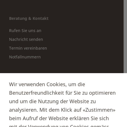
Beratung & Kontakt
Rufen Sie uns an
Nachricht senden
Termin vereinbaren
Notfallnummern
Partnerportale
Wir verwenden Cookies, um die
Immobilienportal newhome
Benutzerfreundlichkeit für Sie zu optimieren
Börsenportal Yourmoney
und um die Nutzung der Website zu
analysieren. Mit dem Klick auf «Zustimmen»
beim Aufruf der Website erklären Sie sich
Thurgauer Kantonalbank
mit der Verwendung von Cookies gemäss