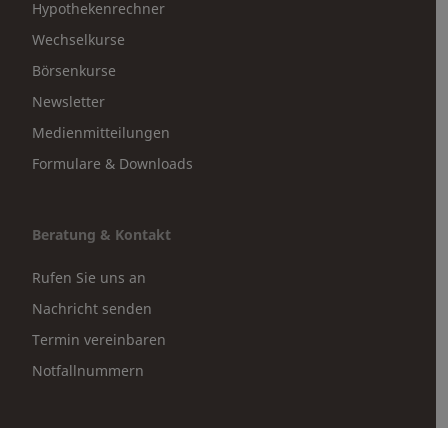
Hypothekenrechner
Wechselkurse
Börsenkurse
Newsletter
Medienmitteilungen
Formulare & Downloads
Beratung & Kontakt
Rufen Sie uns an
Nachricht senden
Termin vereinbaren
Notfallnummern
Partnerportale