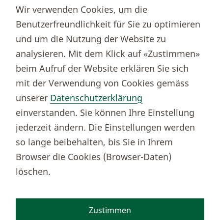
Wir verwenden Cookies, um die
Immobilienportal newhome
Benutzerfreundlichkeit für Sie zu optimieren
Börsenportal Yourmoney
und um die Nutzung der Website zu
analysieren. Mit dem Klick auf «Zustimmen»
beim Aufruf der Website erklären Sie sich
Thurgauer Kantonalbank
mit der Verwendung von Cookies gemäss
Bankenclearingnr.
784
unserer
Datenschutzerklärung
BIC (SWIFT)
KBTGCH22
einverstanden. Sie können Ihre Einstellung
Weitere TKB Nummern
jederzeit ändern. Die Einstellungen werden
Rechtliche Hinweise
so lange beibehalten, bis Sie in Ihrem
Barrierefreiheit
Browser die Cookies (Browser-Daten)
Cookie-Einstellungen
löschen.
Zustimmen
Facebook
Instagram
TikTok
Youtube
Linkedin
Kununu