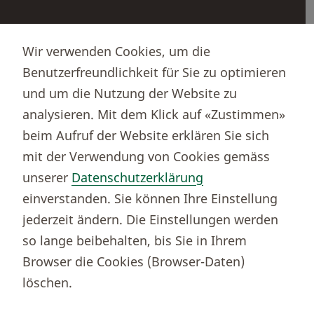
Partnerportale
Wir verwenden Cookies, um die
Immobilienportal newhome
Benutzerfreundlichkeit für Sie zu optimieren
Börsenportal Yourmoney
und um die Nutzung der Website zu
analysieren. Mit dem Klick auf «Zustimmen»
beim Aufruf der Website erklären Sie sich
Thurgauer Kantonalbank
mit der Verwendung von Cookies gemäss
Bankenclearingnr.
784
unserer
Datenschutzerklärung
BIC (SWIFT)
KBTGCH22
einverstanden. Sie können Ihre Einstellung
Weitere TKB Nummern
jederzeit ändern. Die Einstellungen werden
Rechtliche Hinweise
so lange beibehalten, bis Sie in Ihrem
Barrierefreiheit
Browser die Cookies (Browser-Daten)
Cookie-Einstellungen
löschen.