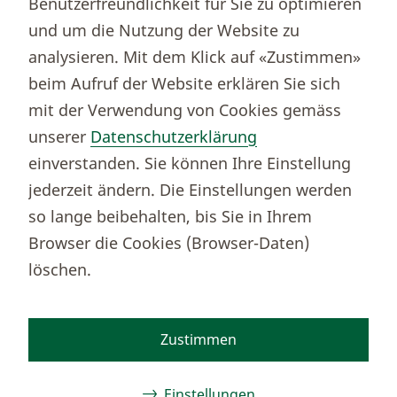
Benutzerfreundlichkeit für Sie zu optimieren
Börsenportal Yourmoney
und um die Nutzung der Website zu
analysieren. Mit dem Klick auf «Zustimmen»
beim Aufruf der Website erklären Sie sich
Thurgauer Kantonalbank
mit der Verwendung von Cookies gemäss
Bankenclearingnr.
784
unserer
Datenschutzerklärung
BIC (SWIFT)
KBTGCH22
einverstanden. Sie können Ihre Einstellung
Weitere TKB Nummern
jederzeit ändern. Die Einstellungen werden
Rechtliche Hinweise
so lange beibehalten, bis Sie in Ihrem
Barrierefreiheit
Browser die Cookies (Browser-Daten)
Cookie-Einstellungen
löschen.
Zustimmen
Facebook
Instagram
TikTok
Youtube
Linkedin
Kununu
Einstellungen