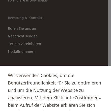
Formulare & Downloads
Beratung & Kontakt
Rufen Sie uns an
Nachricht senden
Termin vereinbaren
Notfallnummern
Partnerportale
Wir verwenden Cookies, um die
Immobilienportal newhome
Benutzerfreundlichkeit für Sie zu optimieren
Börsenportal Yourmoney
und um die Nutzung der Website zu
analysieren. Mit dem Klick auf «Zustimmen»
beim Aufruf der Website erklären Sie sich
Thurgauer Kantonalbank