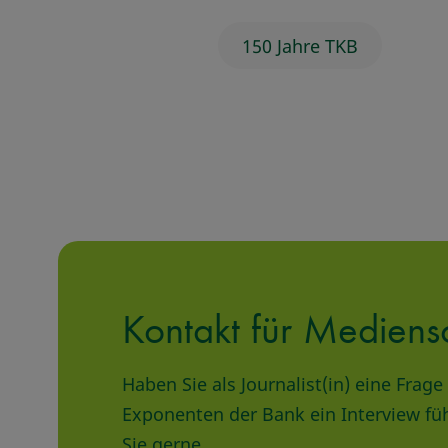
150 Jahre TKB
Kontakt für Mediens
Haben Sie als Journalist(in) eine Fra
Exponenten der Bank ein Interview fü
Sie gerne.