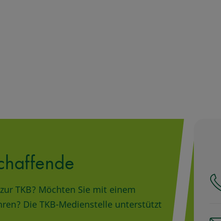
chaffende
ge zur TKB? Möchten Sie mit einem
hren? Die TKB-Medienstelle unterstützt