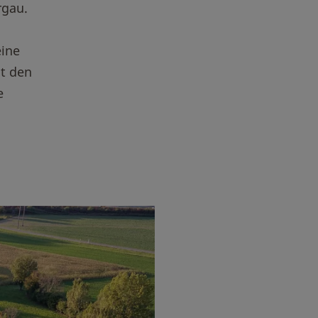
rgau.
eine
it den
e