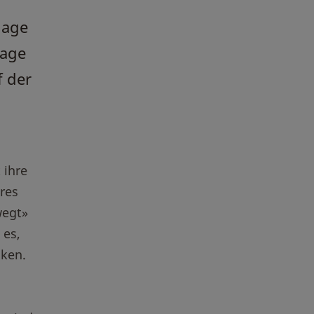
lage
lage
f der
 ihre
res
wegt»
 es,
nken.