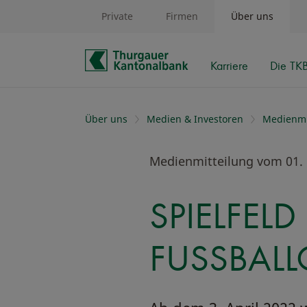
Private
Firmen
Über uns
Karriere
Die TK
Schnelle Navigation
Über uns
Medien & Investoren
Medienmi
Medienmitteilung vom 01.
SPIELFELD
FUSSBAL