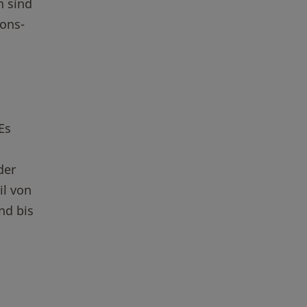
n sind
ons-
Es
der
il von
nd bis