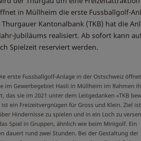
wird der Thurgau um eine Freizeitattraktion
ffnet in Müllheim die erste Fussballgolf-An
e Thurgauer Kantonalbank (TKB) hat die An
ahr-Jubiläums realisiert. Ab sofort kann au
ch Spielzeit reserviert werden.
 Die erste Fussballgolf-Anlage in der Ostschweiz öffnet
age im Gewerbegebiet Hasli in Müllheim im Rahmen ih
ert, das sie im 2021 unter dem Leitgedanken «TKB be
st ein Freizeitvergnügen für Gross und Klein. Ziel ist
über Hindernisse zu spielen und in ein Loch zu verse
as Spiel in Gruppen, ähnlich wie beim Minigolf. Ein
n dauert rund zwei Stunden. Bei der Gestaltung der