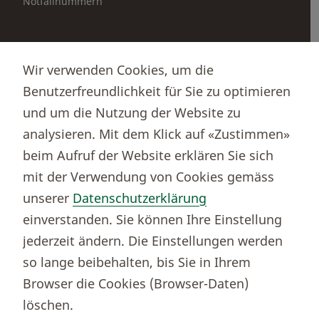
Notfallnummern
Partnerportale
Wir verwenden Cookies, um die
Immobilienportal newhome
Benutzerfreundlichkeit für Sie zu optimieren
Börsenportal Yourmoney
und um die Nutzung der Website zu
analysieren. Mit dem Klick auf «Zustimmen»
beim Aufruf der Website erklären Sie sich
Thurgauer Kantonalbank
mit der Verwendung von Cookies gemäss
Bankenclearingnr.
784
unserer
Datenschutzerklärung
BIC (SWIFT)
KBTGCH22
einverstanden. Sie können Ihre Einstellung
Weitere TKB Nummern
jederzeit ändern. Die Einstellungen werden
Rechtliche Hinweise
so lange beibehalten, bis Sie in Ihrem
Barrierefreiheit
Browser die Cookies (Browser-Daten)
Cookie-Einstellungen
löschen.