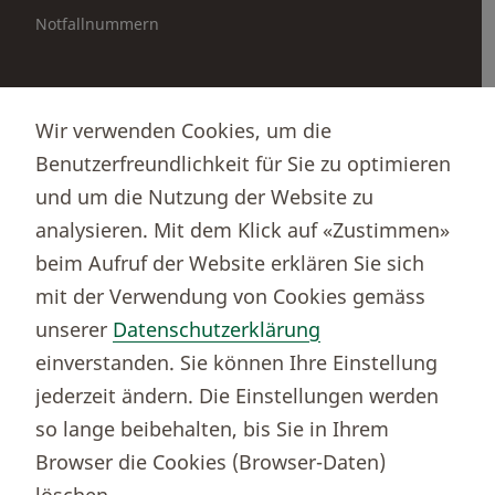
Notfallnummern
Partnerportale
Wir verwenden Cookies, um die
Immobilienportal newhome
Benutzerfreundlichkeit für Sie zu optimieren
Börsenportal Yourmoney
und um die Nutzung der Website zu
analysieren. Mit dem Klick auf «Zustimmen»
beim Aufruf der Website erklären Sie sich
Thurgauer Kantonalbank
mit der Verwendung von Cookies gemäss
Bankenclearingnr.
784
unserer
Datenschutzerklärung
BIC (SWIFT)
KBTGCH22
einverstanden. Sie können Ihre Einstellung
Weitere TKB Nummern
jederzeit ändern. Die Einstellungen werden
Rechtliche Hinweise
so lange beibehalten, bis Sie in Ihrem
Barrierefreiheit
Browser die Cookies (Browser-Daten)
Cookie-Einstellungen