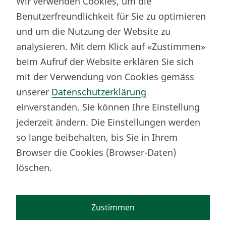
Wir verwenden Cookies, um die
Immobilienportal newhome
Benutzerfreundlichkeit für Sie zu optimieren
Börsenportal Yourmoney
und um die Nutzung der Website zu
analysieren. Mit dem Klick auf «Zustimmen»
beim Aufruf der Website erklären Sie sich
Thurgauer Kantonalbank
mit der Verwendung von Cookies gemäss
Bankenclearingnr.
784
unserer
Datenschutzerklärung
BIC (SWIFT)
KBTGCH22
einverstanden. Sie können Ihre Einstellung
Weitere TKB Nummern
jederzeit ändern. Die Einstellungen werden
Rechtliche Hinweise
so lange beibehalten, bis Sie in Ihrem
Barrierefreiheit
Browser die Cookies (Browser-Daten)
Cookie-Einstellungen
löschen.
Zustimmen
Facebook
Instagram
TikTok
Youtube
Linkedin
Kununu