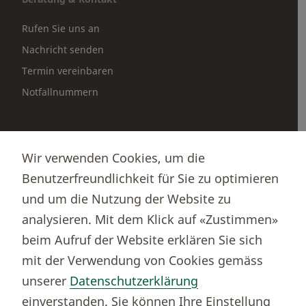
Rufen Sie uns an
Nachricht senden
Termin vereinbaren
Notfallnummern
Partnerportale
Wir verwenden Cookies, um die
Immobilienportal newhome
Benutzerfreundlichkeit für Sie zu optimieren
Börsenportal Yourmoney
und um die Nutzung der Website zu
analysieren. Mit dem Klick auf «Zustimmen»
beim Aufruf der Website erklären Sie sich
Thurgauer Kantonalbank
mit der Verwendung von Cookies gemäss
Bankenclearingnr.
784
unserer
Datenschutzerklärung
BIC (SWIFT)
KBTGCH22
einverstanden. Sie können Ihre Einstellung