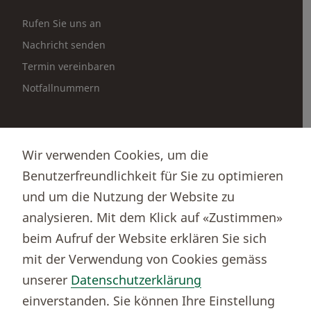
Rufen Sie uns an
Nachricht senden
Termin vereinbaren
Notfallnummern
Partnerportale
Wir verwenden Cookies, um die
Immobilienportal newhome
Benutzerfreundlichkeit für Sie zu optimieren
Börsenportal Yourmoney
und um die Nutzung der Website zu
analysieren. Mit dem Klick auf «Zustimmen»
beim Aufruf der Website erklären Sie sich
Thurgauer Kantonalbank
mit der Verwendung von Cookies gemäss
Bankenclearingnr.
784
unserer
Datenschutzerklärung
BIC (SWIFT)
KBTGCH22
einverstanden. Sie können Ihre Einstellung