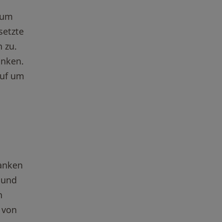
 um
setzte
 zu.
anken.
auf um
ranken
 und
n
 von