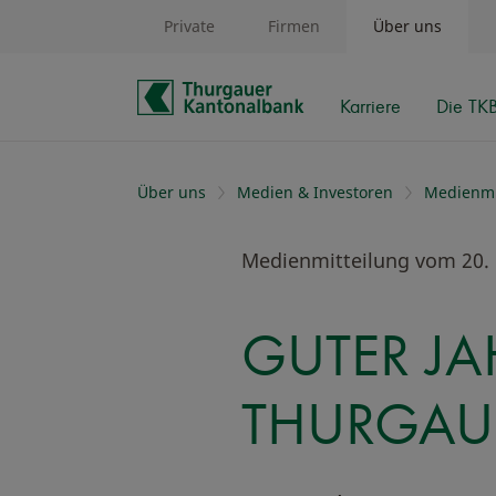
Private
Firmen
Über uns
Karriere
Die TK
Schnelle Navigation
Über uns
Medien & Investoren
Medienmi
Medienmitteilung vom 20. 
GUTER JA
THURGAU