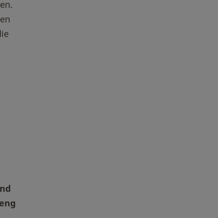
en.
uen
die
und
 eng