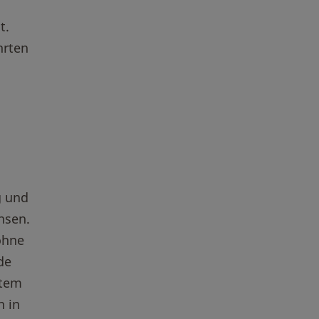
t.
hrten
g und
nsen.
ohne
de
rtem
h in