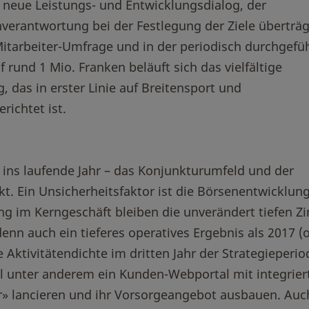
er neue Leistungs- und Entwicklungsdialog, der
verantwortung bei der Festlegung der Ziele überträg
Mitarbeiter-Umfrage und in der periodisch durchgefü
rund 1 Mio. Franken beläuft sich das vielfältige
das in erster Linie auf Breitensport und
ichtet ist.
h ins laufende Jahr – das Konjunkturumfeld und der
t. Ein Unsicherheitsfaktor ist die Börsenentwicklun
g im Kerngeschäft bleiben die unverändert tiefen Zi
denn auch ein tieferes operatives Ergebnis als 2017 (
e Aktivitätendichte im dritten Jahr der Strategieperio
ill unter anderem ein Kunden-Webportal mit integrie
» lancieren und ihr Vorsorgeangebot ausbauen. Auc