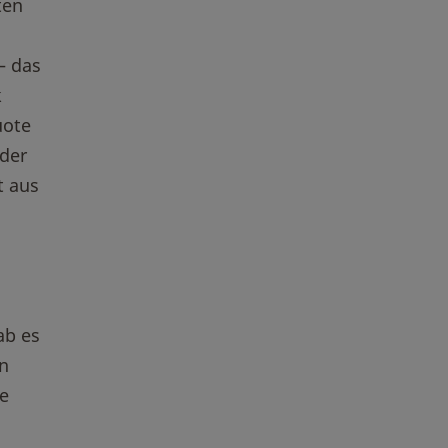
ten
n
– das
k
uote
 der
t aus
ab es
en
re