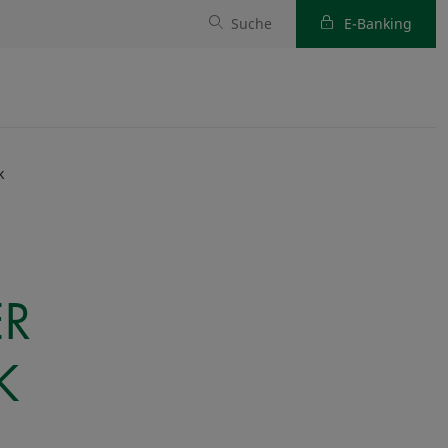
Suche
E-Banking
k
ER
K