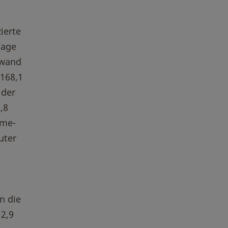
ierte
lage
fwand
 168,1
 der
,8
ome-
uter
n die
2,9