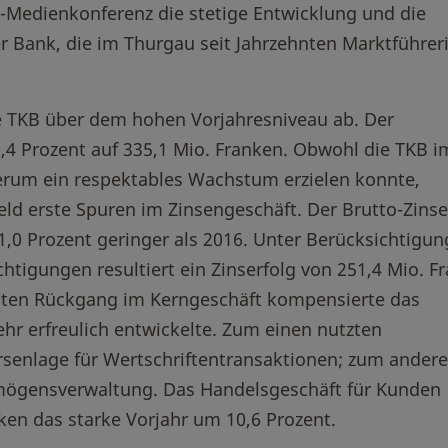
z-Medienkonferenz die stetige Entwicklung und die
r Bank, die im Thurgau seit Jahrzehnten Marktführerin
ie TKB über dem hohen Vorjahresniveau ab. Der
,4 Prozent auf 335,1 Mio. Franken. Obwohl die TKB i
rum ein respektables Wachstum erzielen konnte,
feld erste Spuren im Zinsengeschäft. Der Brutto-Zinse
 1,0 Prozent geringer als 2016. Unter Berücksichtigun
tigungen resultiert ein Zinserfolg von 251,4 Mio. F
ichten Rückgang im Kerngeschäft kompensierte das
ehr erfreulich entwickelte. Zum einen nutzten
senlage für Wertschriftentransaktionen; zum ander
ermögensverwaltung. Das Handelsgeschäft für Kunden
nken das starke Vorjahr um 10,6 Prozent.