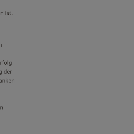
 ist.
m
rfolg
g der
ranken
en