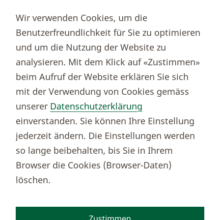
Partnerportale
Wir verwenden Cookies, um die
Immobilienportal newhome
Benutzerfreundlichkeit für Sie zu optimieren
Börsenportal Yourmoney
und um die Nutzung der Website zu
analysieren. Mit dem Klick auf «Zustimmen»
beim Aufruf der Website erklären Sie sich
Thurgauer Kantonalbank
mit der Verwendung von Cookies gemäss
Bankenclearingnr.
784
unserer
Datenschutzerklärung
BIC (SWIFT)
KBTGCH22
einverstanden. Sie können Ihre Einstellung
Weitere TKB Nummern
jederzeit ändern. Die Einstellungen werden
Rechtliche Hinweise
so lange beibehalten, bis Sie in Ihrem
Barrierefreiheit
Browser die Cookies (Browser-Daten)
Cookie-Einstellungen
löschen.
Zustimmen