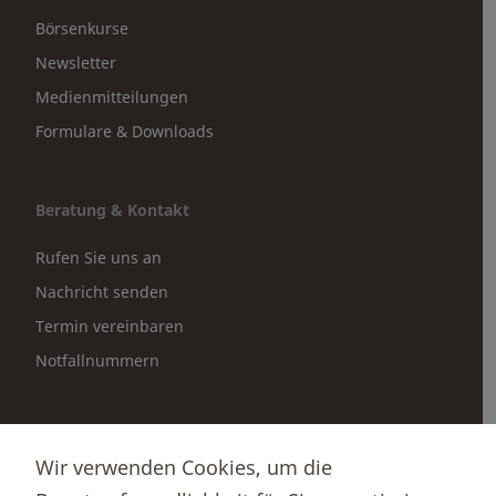
Börsenkurse
Newsletter
Medienmitteilungen
Formulare & Downloads
Beratung & Kontakt
Rufen Sie uns an
Nachricht senden
Termin vereinbaren
Notfallnummern
Partnerportale
Wir verwenden Cookies, um die
Immobilienportal newhome