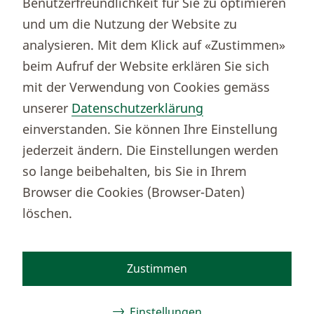
Benutzerfreundlichkeit für Sie zu optimieren
Börsenportal Yourmoney
und um die Nutzung der Website zu
analysieren. Mit dem Klick auf «Zustimmen»
beim Aufruf der Website erklären Sie sich
Thurgauer Kantonalbank
mit der Verwendung von Cookies gemäss
Bankenclearingnr.
784
unserer
Datenschutzerklärung
BIC (SWIFT)
KBTGCH22
einverstanden. Sie können Ihre Einstellung
Weitere TKB Nummern
jederzeit ändern. Die Einstellungen werden
Rechtliche Hinweise
so lange beibehalten, bis Sie in Ihrem
Barrierefreiheit
Browser die Cookies (Browser-Daten)
Cookie-Einstellungen
löschen.
Zustimmen
Facebook
Instagram
TikTok
Youtube
Linkedin
Kununu
Einstellungen