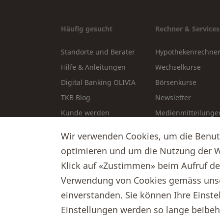
Häufig gesucht
Rechner & Services
Standorte und Berater
Hypothekenrechne
Hilfe & Anleitungen
Wechselkurse
Digital Banking OLIVIA
Börsenkurse
TKB Blog
Newsletter
Kunde werden
Medienmitteilunge
Stellenangebote
Formulare & Downl
Wir verwenden Cookies, um die Benutze
Veranstaltungen
optimieren und um die Nutzung der W
Klick auf «Zustimmen» beim Aufruf der
Verwendung von Cookies gemäss uns
einverstanden. Sie können Ihre Einstel
Einstellungen werden so lange beibeha
© 2026 Thurgauer Kantonalbank