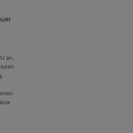
auer
MU an.
inuten
g,
einen
ässe