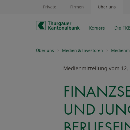
Private
Firmen
Über uns
Karriere
Die TK
Schnelle Navigation
Über uns
Medien & Investoren
Medienmi
Medienmitteilung vom 12.
FINANZS
UND JUN
BERUFSEI