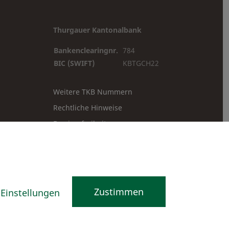
Thurgauer Kantonalbank
Bankenclearingnr.
784
BIC (SWIFT)
KBTGCH22
Weitere TKB Nummern
Rechtliche Hinweise
Barrierefreiheit
Cookie-Einstellungen
Zustimmen
Einstellungen
Facebook
Instagram
TikTok
Youtube
Linkedin
Kununu