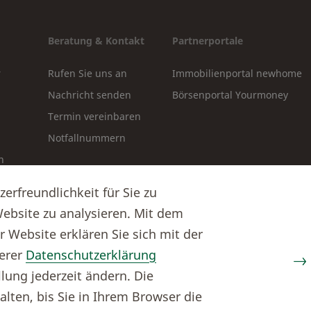
Beratung & Kontakt
Partnerportale
r
Rufen Sie uns an
Immobilienportal newhome
Nachricht senden
Börsenportal Yourmoney
Termin vereinbaren
Notfallnummern
n
oads
rfreundlichkeit für Sie zu
ebsite zu analysieren. Mit dem
 Website erklären Sie sich mit der
erer
Datenschutzerklärung
lung jederzeit ändern. Die
lten, bis Sie in Ihrem Browser die