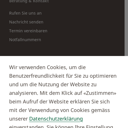
Beratung & Kontakt
Rufen Sie uns an
Nachricht senden
Termin vereinbaren
Notfallnummern
Partnerportale
Wir verwenden Cookies, um die
Immobilienportal newhome
Benutzerfreundlichkeit für Sie zu optimieren
Börsenportal Yourmoney
und um die Nutzung der Website zu
analysieren. Mit dem Klick auf «Zustimmen»
beim Aufruf der Website erklären Sie sich
Thurgauer Kantonalbank
mit der Verwendung von Cookies gemäss
Bankenclearingnr.
784
unserer
Datenschutzerklärung
BIC (SWIFT)
KBTGCH22
einverstanden. Sie können Ihre Einstellung