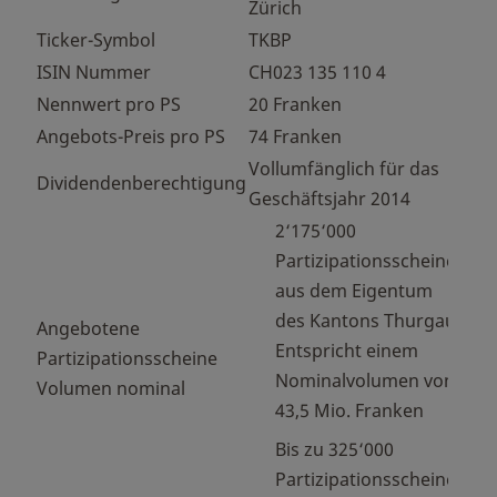
Zürich
Ticker-Symbol
TKBP
ISIN Nummer
CH023 135 110 4
Nennwert pro PS
20 Franken
Angebots-Preis pro PS
74 Franken
Vollumfänglich für das
Dividendenberechtigung
Geschäftsjahr 2014
2‘175‘000
Partizipationsscheine
aus dem Eigentum
des Kantons Thurgau
Angebotene
Entspricht einem
Partizipationsscheine
Nominalvolumen von
Volumen nominal
43,5 Mio. Franken
Bis zu 325‘000
Partizipationsscheine