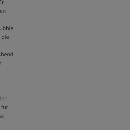
Er
den
Hubble
 die
Abend
n
den
 für
st