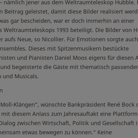
e – nämlich jener aus dem Weltraumteleskop Hubble. 
 Beitrag geleistet, damit diese Bilder realisiert wer
twas gar bescheiden, war er doch immerhin an einer
 Weltraumteleskops 1993 beteiligt. Die Bilder von 
 aufs Neue, so Nicollier. Für Emotionen sorgte auch
nsembles. Dieses mit Spitzenmusikern bestückte
sten und Pianisten Daniel Moos eigens für diesen 
und begeisterte die Gäste mit thematisch passende
n und Musicals.
n
ls Moll-Klängen“, wünschte Bankpräsident René Bock 
, mit diesem Anlass zum Jahresauftakt eine Plattform
ialog zwischen Wirtschaft, Politik und Gesellschaft i
emeinsam etwas bewegen zu können.“ Keine