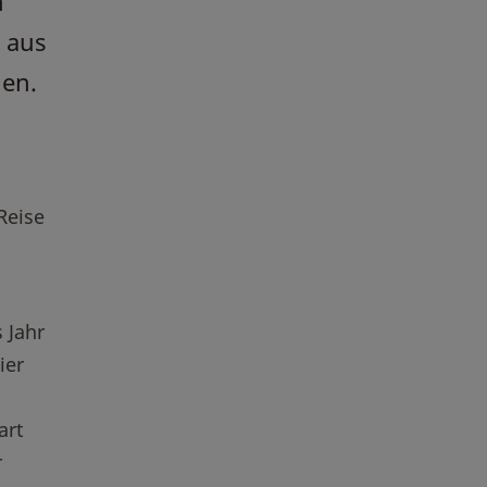
n
 aus
den.
Reise
 Jahr
ier
art
r