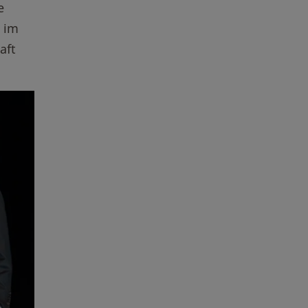
e
h im
aft