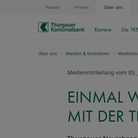
Private
Firmen
Über uns
Karriere
Die TK
Schnelle Navigation
Über uns
Medien & Investoren
Medienmi
Medienmitteilung vom 05. 
EINMAL W
MIT DER 