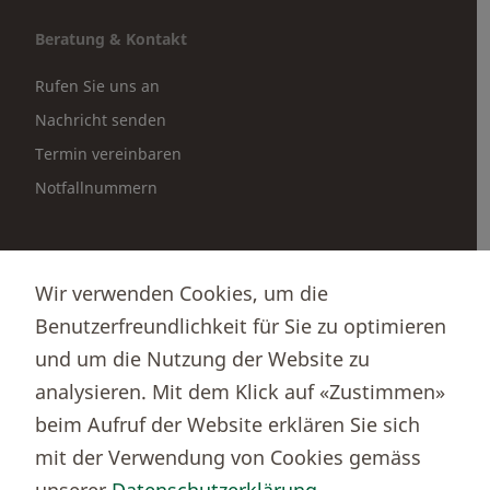
Beratung & Kontakt
Rufen Sie uns an
Nachricht senden
Termin vereinbaren
Notfallnummern
Partnerportale
Wir verwenden Cookies, um die
Immobilienportal newhome
Benutzerfreundlichkeit für Sie zu optimieren
Börsenportal Yourmoney
und um die Nutzung der Website zu
analysieren. Mit dem Klick auf «Zustimmen»
beim Aufruf der Website erklären Sie sich
Thurgauer Kantonalbank
mit der Verwendung von Cookies gemäss
Bankenclearingnr.
784